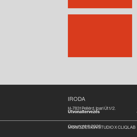
IRODA
H-7831 Pellérd, Ipari Út 1/2.
Útvonaltervezés
Copyright © 2026
MONO DESIGN STUDIO
X
CLIQLAB