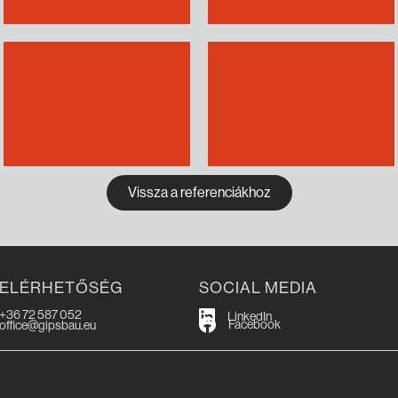
Vissza a referenciákhoz
ELÉRHETŐSÉG
SOCIAL MEDIA
+36 72 587 052
LinkedIn
Facebook
office@gipsbau.eu