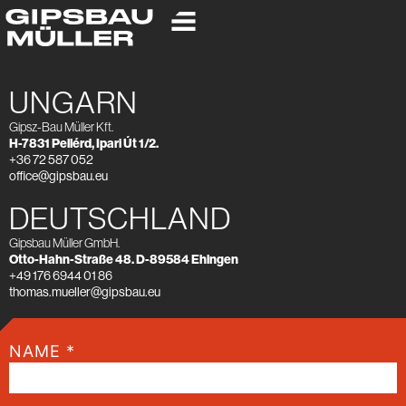
UNGARN
Gipsz-Bau Müller Kft.
H-7831 Pellérd, Ipari Út 1/2.
+36 72 587 052
office@gipsbau.eu
DEUTSCHLAND
Gipsbau Müller GmbH.
Otto-Hahn-Straße 48. D-89584 Ehingen
+49 176 6944 01 86
thomas.mueller@gipsbau.eu
NAME
*