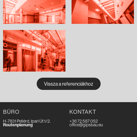
Vissza a referenciákhoz
BÜRO
KONTAKT
H-7831 Pellérd, Ipari Út 1/2.
+36 72 587 052
Routenplanung
office@gipsbau.eu